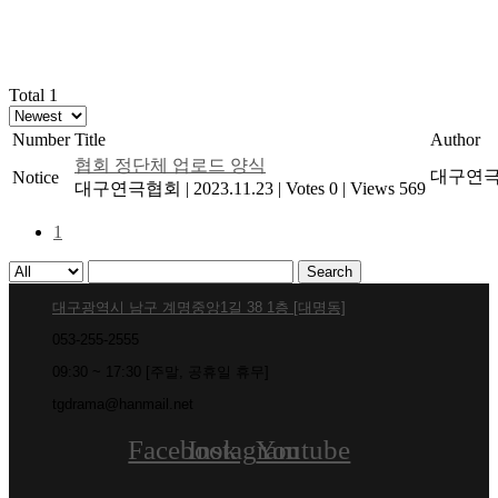
Total 1
Number
Title
Author
협회 정단체 업로드 양식
대구연
Notice
대구연극협회
|
2023.11.23
|
Votes 0
|
Views 569
1
Search
대구광역시 남구 계명중앙1길 38 1층 [대명동]
053-255-2555
09:30 ~ 17:30 [주말, 공휴일 휴무]
tgdrama@hanmail.net
Facebook
Instagram
Youtube