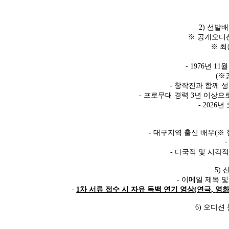
2)
선발배
※
공개오디션
※
최
- 1976
년
11
(
※
-
창작진과 함께 성
-
프로무대 경력
3
년 이상으
- 2026
년
-
대구지역 출신 배우
(
※
-
다국적 및 시각
5)
-
이메일 제목 
-
1
차 서류 접수 시 자유 독백 연기 영상
(
연극
,
영
6)
오디션