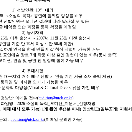
1)
선발인원
: 10
명 내외
역
: <
소설의 목적
>
공연에 함께할 앙상블 배우
 선발인원은 오디션 결과에 따라 달라질 수 있음
종 배역은 연습 과정을 통해 확정될 예정임
3)
응시자격
월
26
일 이후 출생자
~ 2007
년
11
월
25
일 이전 출생자
공연일 기준 만
19
세 이상
~
만
50
세 미만
)
실하게 연극을 함께 만들어 갈 창작 작업이 가능한 배우
로 공연예술 장르
3
개 작품 이상 출연 경험이 있는 배우
(
동시 충족
)
 오디션
,
연습 및 공연 전 일정에 참여 가능 배우
4)
우대사항
현 대구지역 거주 배우 선발 시 연습 기간 서울 소재 숙박 제공
)
-
움직임 및 피지컬 연기가 가능한 배우
적
·
문화적 다양성
(Visual & Cultural Diversity)
을 가진 배우
신청방법
:
이메일 접수
(
audition@ntck.or.kr
)
및 파일명
: 2026
소설의 목적
_
오디션
_
지원서
_
신청자명
화
,
매체 대사 모두 가능
) 1
개 촬영 후
(2
분 이내
)
영상링크
(
일부공개
)
지원서
 문의
:
audition@ntck.or.kr
(
이메일 문의만 가능
)