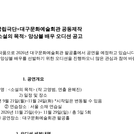
국립극단
×
대구문화예술회관 공동제작
소설의 목적
>
앙상블 배우 오디션 공고
 작품으로
2026
년 대구문화예술회관 팔공홀에서 공연을 예정하고 있습니
할 앙상블 배우를 선발하기 위한 오디션을 진행하오니 많은 관심과 참여 
1.
공연개요
 명
: <
소설의 목적
> (
작 고영범
,
연출 윤혜진
)
2) 일정 및 장소
년
9
월
21
일
(
월
)~11
월
24
일
(
화
) *
시작일은 변동될 수 있음
②
연습장소
:
서울 소재 연습실
: 2026
년
11
월
25
일
(
수
)~ 11
월
29
일
(
일
) /
총
5
일
5
회
④
공연장소
:
대구문화예술회관 팔공홀
2.
오디션 세부내역