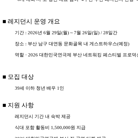
■
레지던시 운영 개요
기간
: 2026
년
6
월
29
일
(
월
) ~ 7
월
26
일
(
일
) / 28
일간
장소
:
부산 남구 대연동 문화골목 내 게스트하우스
(
예정
)
역할
· 2026
대한민국연극제 부산 네트워킹 페스티벌 프로덕
■
모집 대상
39
세 이하 청년 배우
1
인
■
지원 사항
레지던시 기간 내 숙박 제공
식대 포함 활동비
1,500,000
원 지급