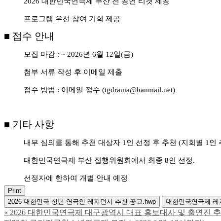
2026
대한민국연극제 부산 전 공연 티켓 제공
프로그램 우선 참여 기회 제공
■
접수 안내
모집 마감
: ~ 2026
년
6
월
12
일
(
금
)
첨부 서류 작성 후 이메일 제출
접수 방법
:
이메일 접수
(tgdrama@hanmail.net)
■
기타 사항
내부 심의를 통해 추천 대상자
1
인 선정 후 추천
(
지회별
1
인
대한민국연극제 부산 집행위원회에서 최종
8
인 선정
.
선정자에 한하여 개별 안내 예정
Print
2026-대한민국-청년-연극인-레지던시-추천-공고.hwp
대한민국연극제-레지
«
2026 대한민국연극제 대구광역시 대표 홍보대사 및 출연진 추천 대