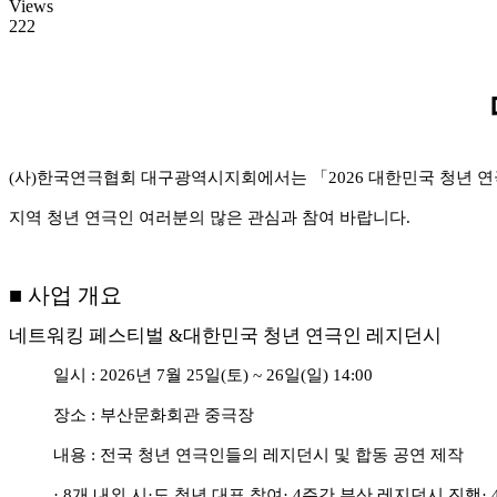
Views
222
(
사
)
한국연극협회 대구광역시지회에서는
「
2026
대한민국 청년 
지역 청년 연극인 여러분의 많은 관심과 참여 바랍니다
.
■
사업 개요
네트워킹 페스티벌
&
대한민국 청년 연극인 레지던시
일시
: 2026
년
7
월
25
일
(
토
) ~ 26
일
(
일
) 14:00
장소
:
부산문화회관 중극장
내용
:
전국 청년 연극인들의 레지던시 및 합동 공연 제작
· 8
개 내외 시
·
도 청년 대표 참여
· 4
주간 부산 레지던시 진행
· 