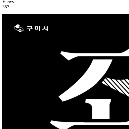
Views
357