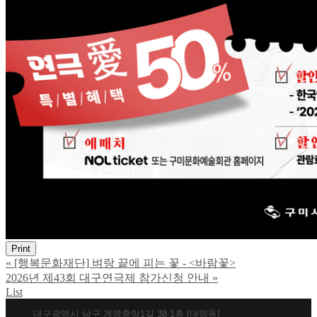
Print
«
[행복문화재단] 벼랑 끝에 피는 꽃 - <바람꽃>
2026년 제43회 대구연극제 참가신청 안내
»
List
대구광역시 남구 계명중앙1길 38 1층 [대명동]