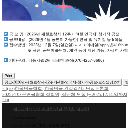
공 모 명 : 2026년 세월호참사 12주기 ‘4월 연극제’ 참가작 공모
공모내용 : (2026년 4월 공연이 가능한) 연극 및 뮤지컬 등 5작품
접수방법 : 2025년 12월 7일(일요일) 까지 / 이메일(
apply@416foun
※ 극단, 공연예술단체, 개인 등이 지원 가능, 자세한 사항은 
기타문의 : 나눔사업2팀 강세현 과장(070-4257-6686)
Print
공고-2026년-세월호참사-12주기-4월-연극제-참가작-공모-모집요강.pdf
별
«
[(사)한국연극협회] 한국연극 건강검진2 난장토론회
2025년 대구연극협회 정회원, 정단체 모집 (~ 2025.12.14.일까지
List
대구광역시 남구 계명중앙1길 38 1층 [대명동]
053-255-2555
09:30 ~ 17:30 [주말, 공휴일 휴무]