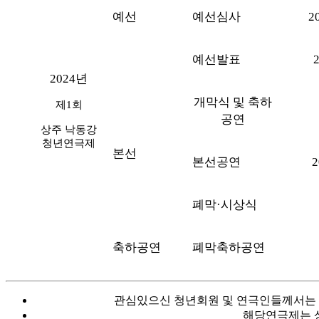
예선
예선심사
2
예선발표
2
2024
년
개막식 및 축하
제
1
회
공연
상주 낙동강
청년연극제
본선
본선공연
2
폐막
·
시상식
축하공연
폐막축하공연
관심있으신 청년회원 및 연극인들께서
해당연극제는 