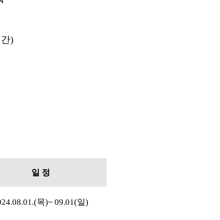
일간
)
일 정
24.08.01.(
목
)~ 09.01(
일
)