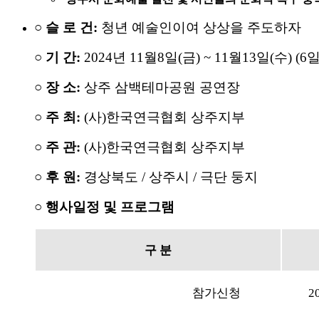
○
슬 로 건
:
청년 예술인이여 상상을 주도하자
○
기 간
:
2024
년
11
월
8
일
(
금
) ~ 11
월
13
일
(
수
) (6
○
장 소
:
상주 삼백테마공원 공연장
○
주 최
:
(
사
)
한국연극협회 상주지부
○
주 관
:
(
사
)
한국연극협회 상주지부
○
후 원
:
경상북도
/
상주시
/
극단 둥지
○
행사일정 및 프로그램
구 분
참가신청
20