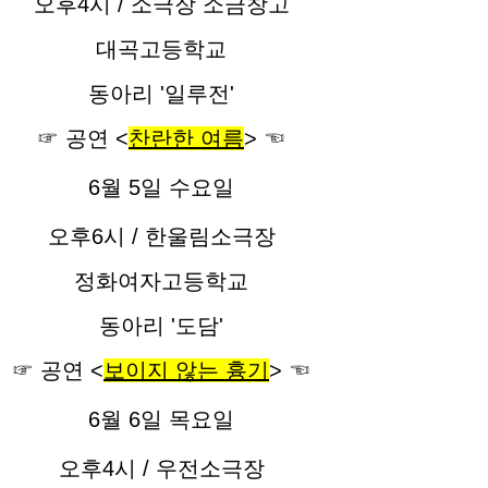
오후4시 /
소극장 소금창고
대곡고등학교
동아리 '일루전'
☞ 공연 <
찬란한 여름
> ☜
6월 5일 수요일
오후6시 /
한울림소극장
정화여자고등학교
동아리 '도담'
☞ 공연 <
보이지 않는 흉기
> ☜
6월 6일 목요일
오후4시 / 우전
소극장