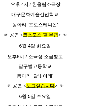
오후 4시 / 한울림소극장
대구문화예술산업학교
동아리 '프로스케니온'
☞ 공연 <
코스모스
필 무렵
>
☜
6월 4일 화요일
오후6시 /
소극장 소금창고
달구벌고등학교
동아리 '달빛아래'
☞ 공연 <
보고싶습니다
> ☜
6월 5일 수요일