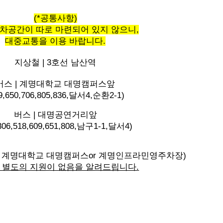
(*공통사항)
차공간이 따로 마련되어 있지 않으니,
대중교통을 이용 바랍니다.
지상철 | 3호선 남산역
버스 | 계명대학교 대명캠퍼스앞
9,650,706,805,836,달서4,순환2-1)
버스 | 대명공연거리앞
,306,518,609,651,808,남구1-1,달서4)
 계명대학교 대명캠퍼스or 계명인프라민영주차장)
 별도의 지원이 없음을 알려드립니다.