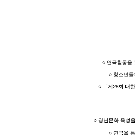
○
연극활동을 
○
청소년들
○
「제28회 
○
청년문화 육성을
○
연극을 통